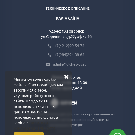
ТЕХНИЧЕСКОЕ ОПИСАНИЕ
КАРТА САЙТА
Адрес: г.Хабаровск
ул.Серышева, д.22, офис 16
+7(4212)90-54-78
+7(984)294-38-68
admin@olchey-dv.ru
Режим работы:
Мы используем cookie-
Пн-Пт: с 10-00 по 18-00
файлы. С их помощью мы
Сб-Вс: выходной
заботимся о тебе,
улучшая работу этого
сайта. Продолжая
использовать сайт, вы
даете согласие на
Поставщик материалов для устройства промышленных
использование файлов
полимерных полов и антикоррозионный защиты
cookie и
политики
металоконструкций.
конфиденциальности