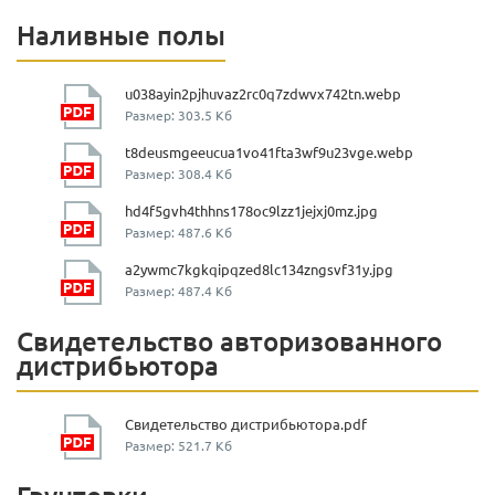
Наливные полы
u038ayin2pjhuvaz2rc0q7zdwvx742tn.webp
Размер: 303.5 Кб
t8deusmgeeucua1vo41fta3wf9u23vge.webp
Размер: 308.4 Кб
hd4f5gvh4thhns178oc9lzz1jejxj0mz.jpg
Размер: 487.6 Кб
a2ywmc7kgkqipqzed8lc134zngsvf31y.jpg
Размер: 487.4 Кб
Свидетельство авторизованного
дистрибьютора
Свидетельство дистрибьютора.pdf
Размер: 521.7 Кб