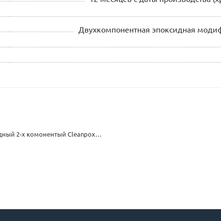
Двухкомпонентная эпоксидная моди
Cleanpoxy 3100 материал эпоксидный 2-х комонентый Cleanpoxy 3100