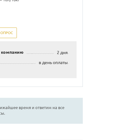
ВОПРОС
ю компанию
2 дня
в день оплаты
лижайшее время и ответим на все
сы.