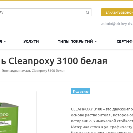
ЗАКАЗАТЬ ЗВОНО
admin@olchey-dv.
ИЯ
УСЛУГИ
ТИПЫ ПОКРЫТИЙ
СЕРТИФ
ь Cleanpoxy 3100 белая
Эпоксидная эмаль Cleanpoxy 3100 белая
Под заказ
CLEANPOXY 3100 – это двухкомп
основе растворителя , которое 
истиранию, химической стойкост
Материал стоек к ультрафиолету.
Комплект: основа + отвердитель 