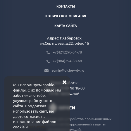
КОНТАКТЫ
ТЕХНИЧЕСКОЕ ОПИСАНИЕ
КАРТА САЙТА
Адрес: г.Хабаровск
ул.Серышева, д.22, офис 16
+7(4212)90-54-78
+7(984)294-38-68
admin@olchey-dv.ru
Режим работы:
Мы используем cookie-
Пн-Пт: с 10-00 по 18-00
файлы. С их помощью мы
Сб-Вс: выходной
заботимся о тебе,
улучшая работу этого
сайта. Продолжая
использовать сайт, вы
даете согласие на
Поставщик материалов для устройства промышленных
использование файлов
полимерных полов и антикоррозионный защиты
cookie и
политики
металоконструкций.